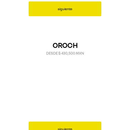
siguiente
OROCH
DESDE $ 430,500 MXN
siguiente